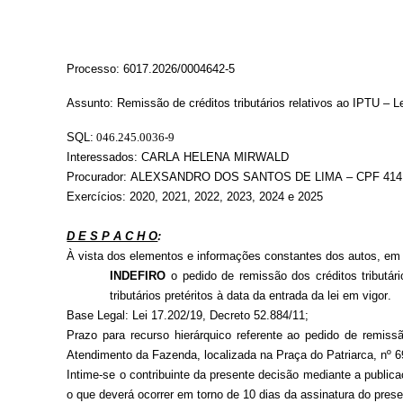
Processo:
6017.2026/0004642-5
Assunto: Remissão de créditos tributários relativos ao IPTU – Le
SQL:
046.245.0036-9
Interessados: CARLA HELENA MIRWALD
Procurador: ALEXSANDRO DOS SANTOS DE LIMA – CPF 414.
Exercícios: 2020, 2021, 2022, 2023, 2024 e 2025
D E S P A C H O
:
À vista dos elementos e informações constantes dos autos, em 
INDEFIRO
o pedido
de remissão dos créditos tributár
tributários pretéritos à data da entrada da lei em vigor.
Base Legal: Lei 17.202/19, Decreto 52.884/11;
Prazo para recurso hierárquico
referente ao pedido de remiss
Atendimento da Fazenda, localizada na Praça do Patriarca, nº 6
Intime-se o contribuinte da presente decisão mediante a publicaç
o que deverá ocorrer em torno de 10 dias da assinatura do pres