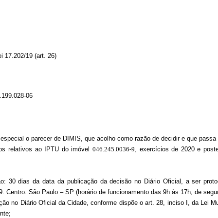
i 17.202/19 (art. 26)
199.028-06
especial o parecer de DIMIS, que acolho como razão de decidir e
que passa 
ios relativos ao IPTU do imóvel
046.245.0036-9
, exercícios de 2020 e post
ão
: 30 dias da data da publicação da decisão no Diário Oficial, a ser pro
9. Centro. São Paulo – SP (horário de funcionamento das 9h às 17h, de segun
ão no Diário Oficial da Cidade, conforme dispõe o art. 28, inciso I, da Lei M
ente
;