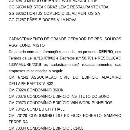
GG 69510 MUNDO ORIENTAL PATRIMONIAL LTDA
GG 69504 NB STEAK BRAZ LEME RESTAURANTE LTDA
GG 69262 HORTUS COMERCIO DE ALIMENTOS SA
GG 71287 PÃES E DOCES VILA NOVA
CADASTRAMENTO DE GRANDE GERADOR DE RES. SOLIDOS
RGG- COND. MISTO
De acordo com as informações contidas no presente
DEFIRO
, nos
Termos da Lei n.º13.478/02 e Decretos n.º 58.701 e RESOLUÇÃO
130/AMLURB/2019 os cadastramentos/ recadastramentos das
empresas relacionadas a seguir:
CM 67242 ASSOCIACAO CIVIL DO EDIFICIO ADALMIRO
DELLAPE BAPTISTA B32
CM 70924 CONDOMINIO 360JK
CM 70876 CONDOMINIO EDIFICIO INSTITUTO DO SONO
CM 70673 CONDOMÍNIO EDIFÍCIO WIN WORK PINHEIROS
CM 70425 COND ED CITY HALL
CM 70128 CONDOMINIO DO EDIFICIO ROBERTO SAMPAIO
FERREIRA
CM 70004 CONDOMÍNIO EDIFÍCIO JK1455