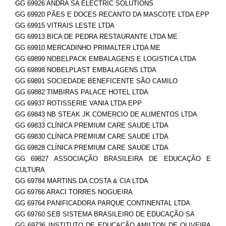
GG 69926 ANDRA SA ELECTRIC SOLUTIONS
GG 69920 PÃES E DOCES RECANTO DA MASCOTE LTDA EPP
GG 69915 VITRAIS LESTE LTDA
GG 69913 BICA DE PEDRA RESTAURANTE LTDA ME
GG 69910 MERCADINHO PRIMALTER LTDA ME
GG 69899 NOBELPACK EMBALAGENS E LOGISTICA LTDA
GG 69898 NOBELPLAST EMBALAGENS LTDA
GG 69891 SOCIEDADE BENEFICENTE SÃO CAMILO
GG 69882 TIMBIRAS PALACE HOTEL LTDA
GG 69937 ROTISSERIE VANIA LTDA EPP
GG 69843 NB STEAK JK COMERCIO DE ALIMENTOS LTDA
GG 69833 CLÍNICA PREMIUM CARE SAUDE LTDA
GG 69830 CLÍNICA PREMIUM CARE SAUDE LTDA
GG 69828 CLÍNICA PREMIUM CARE SAUDE LTDA
GG 69827 ASSOCIAÇÃO BRASILEIRA DE EDUCAÇÃO E
CULTURA
GG 69784 MARTINS DA COSTA & CIA LTDA
GG 69766 ARACI TORRES NOGUEIRA
GG 69764 PANIFICADORA PARQUE CONTINENTAL LTDA
GG 69760 SEB SISTEMA BRASILEIRO DE EDUCAÇÃO SA
GG 69736 INSTITUTO DE EDUCAÇÃO AMILTON DE OLIVEIRA