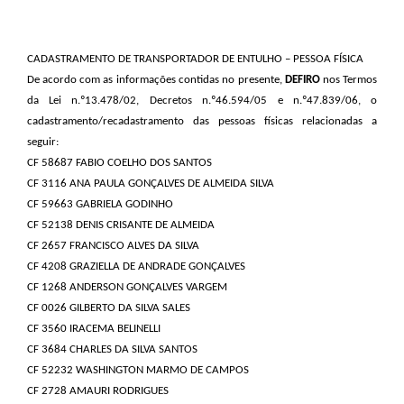
CADASTRAMENTO DE TRANSPORTADOR DE ENTULHO – PESSOA FÍSICA
De acordo com as informações contidas no presente,
DEFIRO
nos Termos
da Lei n.º13.478/02, Decretos n.º46.594/05 e n.º47.839/06, o
cadastramento/recadastramento das pessoas físicas relacionadas a
seguir:
CF 58687 FABIO COELHO DOS SANTOS
CF 3116 ANA PAULA GONÇALVES DE ALMEIDA SILVA
CF 59663 GABRIELA GODINHO
CF 52138 DENIS CRISANTE DE ALMEIDA
CF 2657 FRANCISCO ALVES DA SILVA
CF 4208 GRAZIELLA DE ANDRADE GONÇALVES
CF 1268 ANDERSON GONÇALVES VARGEM
CF 0026 GILBERTO DA SILVA SALES
CF 3560 IRACEMA BELINELLI
CF 3684 CHARLES DA SILVA SANTOS
CF 52232 WASHINGTON MARMO DE CAMPOS
CF 2728 AMAURI RODRIGUES