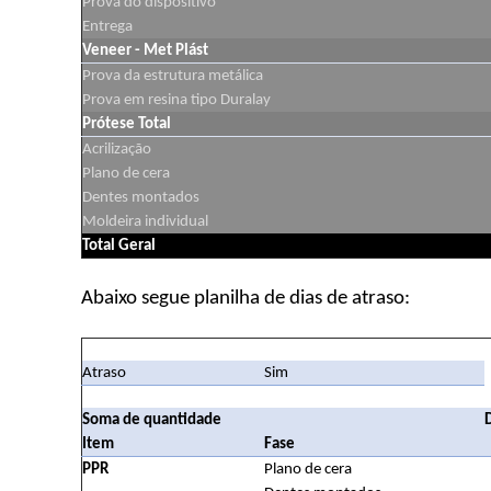
Prova do dispositivo
Entrega
Veneer - Met Plást
Prova da estrutura metálica
Prova em resina tipo Duralay
Prótese Total
Acrilização
Plano de cera
Dentes montados
Moldeira individual
Total Geral
Abaixo segue planilha de dias de atraso:
Atraso
Sim
Soma de quantidade
Item
Fase
PPR
Plano de cera