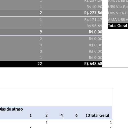
1
R$ 257,29
AMA UBS Ja
1
R$ 10,90
UBS Vila Bo
2
R$ 227,86
UBS.VILA 
1
R$ 171,17
AMA UBS Vi
1
R$ 56,69
Total Geral
9
R$ 0,00
2
R$ 0,00
3
R$ 0,00
3
R$ 0,00
1
R$ 0,00
22
R$ 648,68
Dias de atraso
1
2
4
6
10
Total Geral
1
1