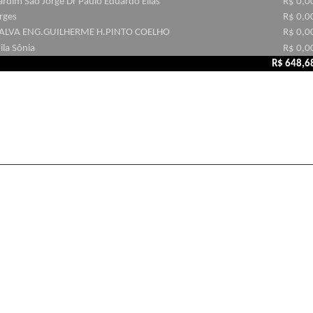
rdim São Jorge Dr Paulo Eduardo Elias
R$ 0,0
rges
R$ 0,0
DALVA ENG.GUILHERME H.PINTO COELHO
R$ 0,0
la Sônia
R$ 0,0
R$ 648,6