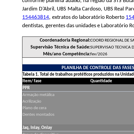
conforme planilha abaixo, na região da STS But
Jardim D’Abril, UBS Malta Cardoso, UBS Real Par
154463814
, extratos do laboratório Roberto
15
dentistas, gerentes das unidades e Laboratório R
Coordenadoria Regional:
COORD REGIONAL DE S
Supervisão Técnica de Saúde:
SUPERVISAO TECNICA 
Mês/ano Competência:
fev/2026
PLANILHA DE CONTROLE DAS FASE
Tabela 1. Total de trabalhos protéticos produzidos na Unida
Item/ fase
Quantidade
PPR
Armação metálica
Acrilização
Plano de cera
Dentes montados
Jaq, Inlay, Onlay