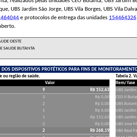
antã, realizados pelas unidades CEO Butantã, UBS Jardim 
que, UBS Jardim São Jorge, UBS Vila Borges, UBS Vila Dalva
4464044
e protocolos de entrega das unidades
154464326
oberto.
AUDE OESTE
DE SAUDE BUTANTA
S DOS DISPOSITIVOS PROTÉTICOS PARA FINS DE MONITORAMEN
de ou região de saúde.
Tabela 2. V
Valor
Item/ fase
9
R$ 152,63
UBS Jardim
3
R$ 0,00
CEO II Buta
2
R$ 0,00
UBS Butant
1
R$ 0,00
UBS Jardi
1
R$ 152,63
UBS Jardim 
2
R$ 0,00
UBS Jose Ma
2
R$ 268,19
UBS Real P