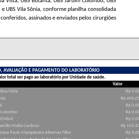
Boa Vista, UBS Butantã, UBS Jardim Colombo, UBS
 e UBS Vila Sônia, conforme planilha consolidada
conferidos, assinados e enviados pelos cirurgiões
TO, AVALIAÇÃO E PAGAMENTO DO LABORATÓRIO
alor total ser pago ao laboratório por Unidade de saúde.
Valor
 Boa Vista
R$ 0,0
ntã
R$ 496,0
ã
R$ 0,0
m Colombo
R$ 0,0
D'Abril
R$ 0,0
rcilio Malta Cardoso
R$ 152,6
arque Paulo Mangabeira Albernaz Filho
R$ 0,0