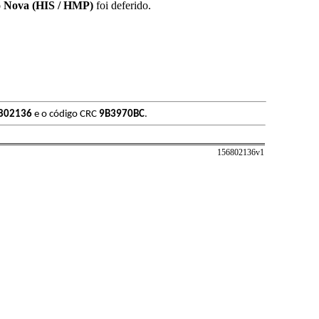
ão Nova (HIS / HMP)
foi deferido.
802136
e o código CRC
9B3970BC
.
156802136v
1