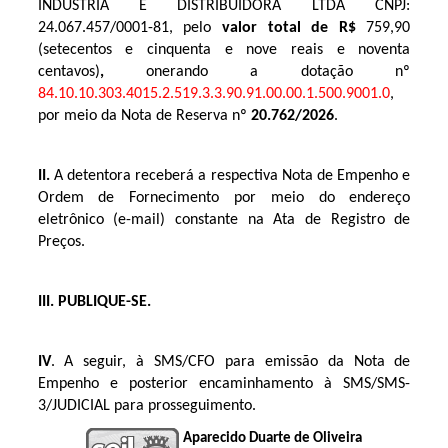
INDÚSTRIA E DISTRIBUIDORA LTDA CNPJ:
24.067.457/0001-81,
pelo
valor total de R$
759,90
(setecentos e cinquenta e nove reais e noventa
centavos)
,
onerando a dotação nº
84.10.10.303.4015.2.519.3.3.90.91.00.00.1.500.9001.0
,
por meio da Nota de Reserva nº
20.762/2026
.
II.
A detentora receberá a respectiva Nota de Empenho e
Ordem de Fornecimento por meio do endereço
eletrônico (e-mail) constante na Ata de Registro de
Preços.
III. PUBLIQUE-SE.
IV
. A seguir, à SMS/CFO para emissão da Nota de
Empenho e posterior encaminhamento à SMS/SMS-
3/JUDICIAL para prosseguimento.
Aparecido Duarte de Oliveira