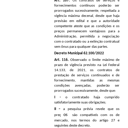
Art. 107.
Os contratos de serviços e
fornecimentos contínuos poderão ser
prorrogados sucessivamente, respeitada a
vigência máxima decenal, desde que haja
previsão em edital e que a autoridade
competente ateste que as condições e os
preços permanecem vantajosos para a
Administração, permitida a negociação
com o contratado ou a extinção contratual
sem ônus para qualquer das partes.
Decreto Municipal 62.100/2022
Art. 116.
Observado o limite máximo de
prazo de vigência previsto na Lei Federal
14.133, de 2021, os contratos de
prestação de serviços continuados e de
fornecimento, mantidas as mesmas
condições avençadas, poderão ser
prorrogados sucessivamente, desde que:
I -
o contratado haja cumprido
satisfatoriamente suas obrigações;
II –
a pesquisa prévia revele que os
os
preç
são compatíveis com os de
mercado, nos termos do artigo 27 e
seguintes deste decreto.