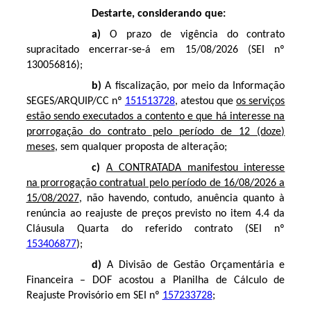
Destarte, considerando que:
a)
O prazo de vigência do contrato
supracitado encerrar-se-á em 15/08/2026 (SEI nº
130056816
);
b)
A fiscalização, por meio da Informação
SEGES/ARQUIP/CC nº
151513728
, atestou que
os serviços
estão sendo executados a contento e que há interesse na
prorrogação do contrato pelo período de 12 (doze)
meses
, sem qualquer proposta de alteração;
c)
A CONTRATADA manifestou interesse
na prorrogação contratual pelo período de 16/08/2026 a
15/08/2027
, não havendo, contudo, anuência quanto à
renúncia ao reajuste de preços previsto no item 4.4 da
Cláusula Quarta do referido contrato (SEI nº
153406877
);
d)
A Divisão de Gestão Orçamentária e
Financeira – DOF acostou a Planilha de Cálculo de
Reajuste Provisório em SEI nº
157233728
;