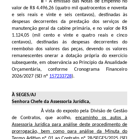
II -
A emissão das Notas de Empenho no
valor de R$ 4.496,26 (quatro mil quatrocentos e noventa
e seis reais e vinte e seis centavos), destinadas às
despesas decorrentes da prestação dos serviços de
manutenção geral da cabine primária, e no valor de R$
1.124,05 (mil cento e vinte e quatro reais e cinco
centavos), destinadas às despesas decorrentes do
reembolso dos valores das peças, devendo os valores
remanescentes onerar a dotação própria do exercício
subsequente, em observância ao Princípio da Anualidade
Orçamentária, conforme Cronograma Financeiro
2026/2027 (SEI nº
157233728
).
À SEGES/AJ
Senhora Chefe da Assessoria Jurídica,
À vista do exposto pela Divisão de Gestão
de Contratos, que acolho,
encaminho os autos à
Assessoria Jurídica para análise deste procedimento de
prorrogação, bem como para análise da Minuta do
Termo Aditivo nº 01 ao Contrato nº 28/SEGES/2025
(SEI