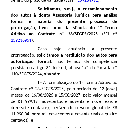
dentro do prazo de validade (SEI nº
159234781
);
Solicitamos, s.m.j., o encaminhamento
dos autos à douta Assessoria Jurídica para análise
formal e material do presente processo de
prorrogação, bem como da Minuta do 1º Termo
Aditivo ao Contrato nº 28/SEGES/2025
(SEI nº
159216951
).
Caso haja anuência à presente
prorrogação,
solicitamos a restituição dos autos para
autorização formal
, nos termos da competência
prevista no artigo 3º, inciso I, alínea “a”, da Portaria nº
110/SEGES/2024,
visando:
I -
A formalização do 1º Termo Aditivo ao
Contrato nº 28/SEGES/2025, pelo período de 12 (doze)
meses, de 16/08/2026 a 15/08/2027, pelo valor mensal
de R$ 999,17 (novecentos e noventa e nove reais e
dezessete centavos), perfazendo o valor global de R$
11.990,04 (onze mil novecentos e noventa reais e quatro
centavos); e