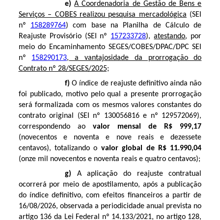
e)
A Coordenadoria de Gestão de Bens e
Serviços – COBES realizou pesquisa mercadológica
(SEI
nº
158289764
) com base na Planilha de Cálculo de
Reajuste Provisório (SEI nº
157233728
),
atestando
, por
meio do Encaminhamento SEGES/COBES/DPAC/DPC SEI
nº
158290173
,
a vantajosidade da prorrogação do
Contrato nº 28/SEGES/2025;
f)
O índice de reajuste definitivo ainda não
foi publicado, motivo pelo qual a presente prorrogação
será formalizada com os mesmos valores constantes do
contrato original (SEI nº
130056816
e nº
129572069
),
correspondendo ao
valor mensal de R$ 999,17
(novecentos e noventa e nove reais e dezessete
centavos), totalizando o
valor global de R$ 11.990,04
(onze mil novecentos e noventa reais e quatro centavos);
g)
A aplicação do reajuste contratual
ocorrerá por meio de apostilamento, após a publicação
do índice definitivo, com efeitos financeiros a partir de
16/08/2026, observada a periodicidade anual prevista no
artigo 136 da Lei Federal nº 14.133/2021, no artigo 128,