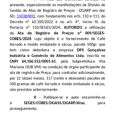
presente, especialmente as manifestações da Divisão de
Gestão de Atas de Registro de Preços - DGARP em doc
SEI.
150389892
, com fundamento nos arts. 110 e 111, do
Decreto nº 62.100/2022 e no art. 4º, inciso III, da
Portaria nº 110/SEGES/2024,
AUTORIZO
a utilização
da
Ata de Registro de Preços nº 009/SEGES-
COBES/2024
, cujo objeto é o fornecimento de Café
torrado e moído embalado à vácuo, pacote 500gr, que
tem como detentora a empresa
DPS Gonçalves
Indústria e Comércio de Alimentos Ltda
, inscrita no
CNPJ 64.106.552/0001-61
, pela
Subprefeitura Vila
Mariana (SUB VM)
na condição de órgão participante da
ata de registro de Preço, para contratar adicionalmente,
por 12 (doze) meses,
117 (cento e dezessete) pacotes de
500 gramas de café torrado e moído embalado à vácuo,
não previstos anteriormente.
II
- Publique-se e após encaminhe-se
à
SEGES/COBES/DGASS/DGARP/Atas
, para
prosseguimento
.