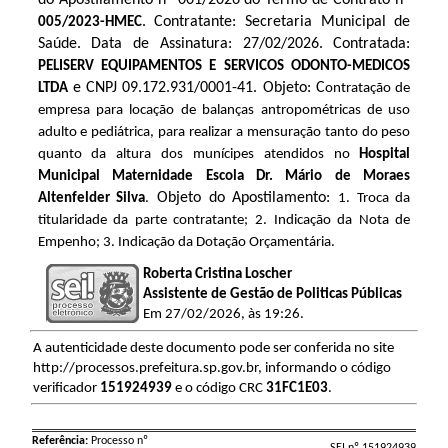
. Contratante: Secretaria Municipal de
005/2023-HMEC
Saúde. Data de Assinatura: 27/02/2026. Contratada:
PELISERV EQUIPAMENTOS E SERVICOS ODONTO-MEDICOS
e CNPJ 09.172.931/0001-41. Objeto: C
LTDA
ontratação de
empresa para locação de balanças antropométricas de uso
adulto e pediátrica, para realizar a mensuração tanto do peso
quanto da altura dos munícipes atendidos no
Hospital
Municipal Maternidade Escola Dr. Mário de Moraes
Objeto do Apostilamento:
Altenfelder Silva
.
1. Troca da
titularidade da parte contratante;
2. Indicação da Nota de
Empenho;
3. Indicação da Dotação Orçamentária.
Roberta Cristina Loscher
Assistente de Gestão de Politicas Públicas
Em 27/02/2026, às 19:26.
A autenticidade deste documento pode ser conferida no site
http://processos.prefeitura.sp.gov.br, informando o código
verificador
151924939
e o código CRC
31FC1E03
.
Referência:
Processo nº
SEI nº 151924939