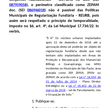
087959058
), o perímetro classificado como ZEPAM
doc. (SEI
086946018
) não é passível das Políticas
Municipais de Regularização Fundiária - REURB, pois
assim será respeitado o princípio de temporalidade,
imposto no §6, art. 4°, da Lei Municipal 17.734/22. In
verbis,
"§ 6º Os núcleos urbanos implantados
após 22 de dezembro de 2016 até a
aprovação desta Lei poderão ser objeto de
regularização fundiária, desde que não
tenham sido implantados em Áreas de
Proteção e Recuperação dos Mananciais
Billings e Guarapiranga, nas APAS
incidentes no Município de São Paulo, área
gravada como ZEP, ZEPDS, ZPDSr ou
ZEPAM, de acordo com a
Lei nº 16.050, de
31 de julho de 2014
– Plano Diretor
Estratégico ou a
Lei
nº 16.402, de 22 de
março de 2016
– Lei de Parcelamento, Uso
e Ocupação do Solo."
1. Publique-se;