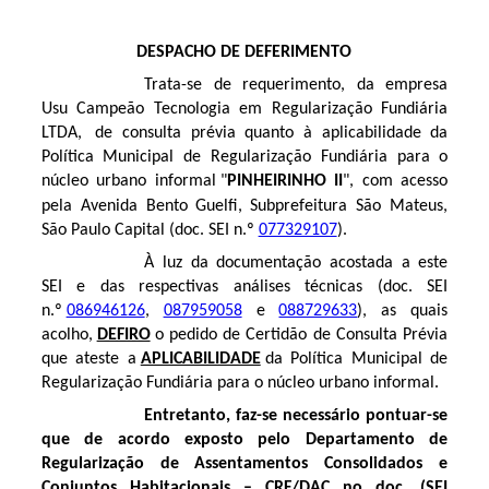
​DESPACHO DE DEFERIMENTO
Trata-se de requerimento, da empresa
Usu Campeão Tecnologia em Regularização Fundiária
LTDA, de consulta prévia quanto à aplicabilidade da
Política Municipal de Regularização Fundiária para o
núcleo urbano informal "
PINHEIRINHO II
", com acesso
pela
Avenida Bento Guelfi
, Subprefeitura São Mateus,
São Paulo Capital (doc. SEI n.º
077329107
).
À luz da documentação acostada a este
SEI e das respectivas análises técnicas (doc. SEI
n.º
086946126
,
087959058
e
088729633
), as quais
acolho,
DEFIRO
o pedido de Certidão de Consulta Prévia
que ateste a
APLICABILIDADE
da Política Municipal de
Regularização Fundiária para o núcleo urbano informal.
Entretanto, faz-se necessário pontuar-se
que de acordo exposto pelo Departamento de
Regularização de Assentamentos Consolidados e
Conjuntos Habitacionais – CRF/DAC no doc. (SEI