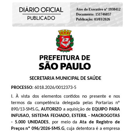
Atos do Executivo nº 1938412
Documento: 151746057
Publicação: 03/03/2026
SECRETARIA MUNICIPAL DE SAÚDE
PROCESSO:
6018.2026/0012373-5
I. À vista dos elementos contidos no presente e nos
termos da competência delegada pelas Portarias nº
890/13-SMS.G
, AUTORIZO
a aquisição de
EQUIPO PARA
INFUSAO, SISTEMA FECHADO, ESTERIL - MACROGOTAS
- 5.000 UNIDADES
, por meio da
Ata de Registro de
Preços
nº 096/2026
-SMS.G
, cuja detentora é a empresa