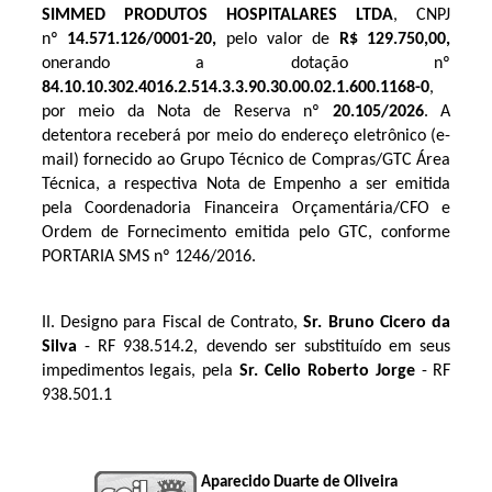
SIMMED PRODUTOS HOSPITALARES LTDA
, CNPJ
nº
14.571.126/0001-20
,
pelo valor de
R$ 129.750,00
,
onerando a dotação nº
84.10.10.302.4016.2.514
.3.3.90.30.00.02.1.600.1168-0
,
por meio da Nota de Reserva nº
20.105
/2026
. A
detentora receberá por meio do endereço eletrônico (e-
mail) fornecido ao Grupo Técnico de Compras/GTC Área
Técnica, a respectiva Nota de Empenho a ser emitida
pela Coordenadoria Financeira Orçamentária/CFO e
Ordem de Fornecimento emitida pelo GTC, conforme
PORTARIA SMS nº 1246/2016.
II. Designo para Fiscal de Contrato, 
Sr. Bruno Cicero da 
Silva
 - RF 
938.514.2
, devendo ser substituído em seus 
impedimentos legais, pela 
Sr. Celio Roberto Jorge
 - RF 
938.501.1
Aparecido Duarte de Oliveira