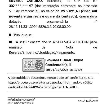
SILVEIRA CANDIDO
,
inscrito(a) no CPF sob
nº
302.***.***-97
(documentação constante no processo
SEI! de referência)
,
no valor de
R$
5.091,40 (cinco mil
noventa e um reais e quarenta centavos),
onerando a
dotação orçamentária nº
28.13.11.331.3004.6826.3.3.90.08.00.00.
II -
Publique-se.
III -
A seguir encaminhe-se à SEGES/CAF/DOF-FUN para
emissão de Nota de
Reserva/Empenho/Liquidação/Pagamento.
Giovanna Gianasi Campos
Coordenador(a) II
Em 01/12/2025, às 17:05.
A autenticidade deste documento pode ser conferida no site
http://processos.prefeitura.sp.gov.br, informando o código
verificador
146660962
e o código CRC
ED2E63FE
.
Referência:
Processo nº
SEI nº 146660962
6013.2025/0009155-9