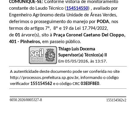
COMUNIQUE-SE:
Conforme vistoria de monitoramento
constante do Laudo Técnico (
154514550
) , avaliado por
Engenheiro Agrônomo desta Unidade de Áreas Verdes,
deferimos o prosseguimento do manejo por
PODA
, nos
termos do artigos 7º, 8º e 19 da Lei 17.794/2022,
de
01
árvore(s), sito à
Praça Coronel Caetano Del Cioppo,
401 - Pinheiros,
em passeio público.
Thiago Luís Docema
Supervisor(a) Técnico(a) II
Em 05/05/2026, às 13:57.
A autenticidade deste documento pode ser conferida no site
http://processos.prefeitura.sp.gov.br, informando o código
verificador
155154562
e o código CRC
03E0F8E0
.
6050.2026/0005327-8
155154562v
2