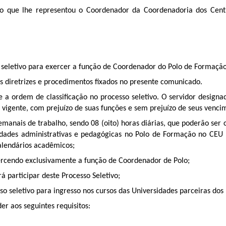
ue lhe representou o Coordenador da Coordenadoria dos Centros
o seletivo para exercer a função de Coordenador do Polo de Formação
 as diretrizes e procedimentos fixados no presente comunicado.
 e a ordem de classificação no processo seletivo. O servidor design
igente, com prejuízo de suas funções e sem prejuízo de seus vencim
emanais de trabalho, sendo 08 (oito) horas diárias, que poderão ser 
vidades administrativas e pedagógicas no Polo de Formação no CEU 
calendários acadêmicos;
ercendo exclusivamente a função de Coordenador de Polo;
 participar deste Processo Seletivo;
so seletivo para ingresso nos cursos das Universidades parceiras do
der aos seguintes requisitos: