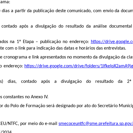
grama:
um) dias a partir da publicação deste comunicado, com envio da doc
s, contado após a divulgação do resultado da análise documenta
ovados na 1ª Etapa – publicação no endereço:
https://drive.google
e com o link para indicação das datas e horários das entrevistas.
e cronograma e link apresentados no momento da divulgação da classi
no endereço:
https://drive.google.com/drive/folders/1lfkeIpX2amA9
ês) dias, contado após a divulgação do resultado da 2ª
os constantes no Anexo IV.
dor do Polo de Formação será designado por ato do Secretário Munici
CEU/NTFC, por meio do e-mail
smecoceuntfc@sme.prefeitura.sp.gov.
7/2024.