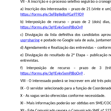
VII - A inscrição e o processo seletivo seguirão o crono
a) Inscrição dos interessados – prazo de 21 (vinte e 
https://forms.gle/3xFBg8eBp9Ga9T9D9
b) Interposição de recurso – prazo de 2 (dois) dia
https://forms.gle/3gYEyky5xmPJBoQy9
c) Divulgação da lista definitiva dos candidatos apr
usp=sharing
e postado no Google sala de aula, juntament
d) Agendamento e Realização das entrevistas – conform
e) Divulgação do resultado da 2ª Etapa – publicação 
entrevistas.
f) Interposição de recurso – prazo de 3 (tr
https://forms.gle/3gYEyky5xmPJBoQy9
.
VIII - O interessado poderá se inscrever em até três pol
IX - O servidor selecionado para a função de Coordena
X - As vagas serão oferecidas conforme necessidade.
XI - Mais informações poderão ser obtidas em SME/CO
XII - Este Comunicado revoga o Comunicado SME nº 52