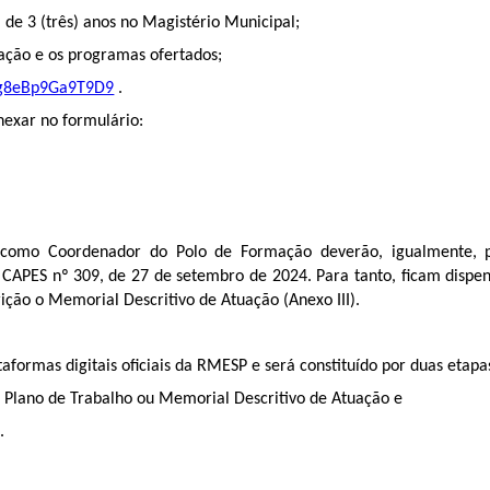
 de 3 (três) anos no Magistério Municipal;
mação e os programas ofertados;
FBg8eBp9Ga9T9D9
.
anexar no formulário:
como Coordenador do Polo de Formação deverão, igualmente, par
APES nº 309, de 27 de setembro de 2024. Para tanto, ficam dispens
ição o Memorial Descritivo de Atuação (Anexo III).
taformas digitais oficiais da RMESP e será constituído por duas etapa
o Plano de Trabalho ou Memorial Descritivo de Atuação e
.