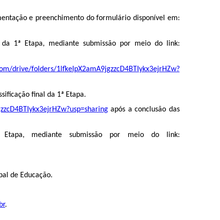
umentação e preenchimento do formulário disponível em:
l da 1ª Etapa, mediante submissão por meio do link:
.com/drive/folders/1lfkeIpX2amA9jgzzcD4BTIykx3ejrHZw?
ficação final da 1ª Etapa.
jgzzcD4BTIykx3ejrHZw?usp=sharing
após a conclusão das
 Etapa, mediante submissão por meio do link:
pal de Educação.
br
.