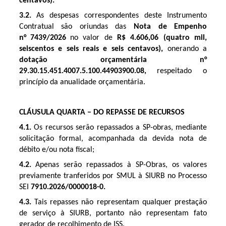
centavos)
.
3.2.
As despesas correspondentes deste Instrumento
Contratual são oriundas das
Nota de Empenho
n°
7439/2026
no valor de
R$
4.606,06
(
quatro mil,
seiscentos e seis reais e seis centavos
)
,
onerando a
dotação orçamentária n°
29.30.15.451.4007.5.100.44903900.08
,
respeitado o
princípio da anualidade orçamentária.
CLÁUSULA QUARTA – DO REPASSE DE RECURSOS
4.1.
Os recursos serão repassados a SP-obras, mediante
solicitação formal, acompanhada da devida nota de
débito e/ou nota fiscal;
4.2.
Apenas serão repassados à SP-Obras, os valores
previamente tranferidos por SMUL à SIURB no Processo
SEI
7910.2026/0000018-0.
4.3.
Tais repasses não representam qualquer prestação
de serviço à SIURB, portanto não representam fato
gerador de recolhimento de ISS.