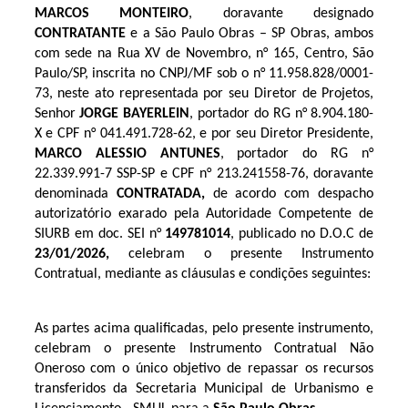
MARCOS MONTEIRO
, doravante designado
CONTRATANTE
e a São Paulo Obras – SP Obras, ambos
com sede na Rua XV de Novembro, n° 165, Centro, São
Paulo/SP, inscrita no CNPJ/MF sob o n° 11.958.828/0001-
73, neste ato representada por seu Diretor de Projetos,
Senhor
JORGE BAYERLEIN
, portador do RG n° 8.904.180-
X e CPF n° 041.491.728-62, e por seu Diretor Presidente,
MARCO ALESSIO ANTUNES
, portador do RG n°
22.339.991-7 SSP-SP e CPF n° 213.241558-76, doravante
denominada
CONTRATADA,
de acordo com despacho
autorizatório exarado pela Autoridade Competente de
SIURB em doc. SEI n°
149781014
, publicado no D.O.C de
23/01/2026
,
celebram o presente Instrumento
Contratual, mediante as cláusulas e condições seguintes:
As partes acima qualificadas, pelo presente instrumento,
celebram o presente Instrumento Contratual Não
Oneroso com o único objetivo de repassar os recursos
transferidos da Secretaria Municipal de Urbanismo e