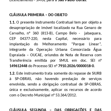
Licenciamento - SMUL para a
São Paulo Obras.
CLÁUSULA PRIMEIRA – DO OBJETO
1.1.
O presente Instrumento Contratual tem por objeto a
desapropriação de imóvel localizado na Rua Genaro de
Carvalho, nº 360 (813-B), Campo Belo - jabaquara,
CEP
04377-220, nesta Capital, necessário para
implantação do Melhoramento “Parque Linear”,
integrante da Operação Urbana Consorciada Água
Espraiada – OUCAE
, oriundos de Nota de Reserva com
Transferência emitida por SMUL em doc. SEI n°
149612448
do Processo SEI n°
7910.2026/0000018-0
.
1.2.
Este instrumento trata somente do repasse de SIURB
à SP-OBRAS, não havendo prestação de serviços
envolvida, sendo a obrigação contratual de SP-OBRAS,
única e exclusivamente, aplicar os recursos de acordo
com o Decreto Municipal n° 53.364/2012.
CLÁUSULA SEGUNDA – DAS OBRIGAÇÕES E DAS