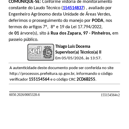
COMUNIQUE-SE:
Conforme vistoria de monitoramento
constante do Laudo Técnico (
154514837
) , avaliado por
Engenheiro Agrônomo desta Unidade de Áreas Verdes,
deferimos o prosseguimento do manejo por
PODA
, nos
termos do artigos 7º, 8º e 19 da Lei 17.794/2022,
de
01
árvore(s), sito à
Rua dos Zapara, 97 - Pinheiros,
em
passeio público.
Thiago Luís Docema
Supervisor(a) Técnico(a) II
Em 05/05/2026, às 13:57.
A autenticidade deste documento pode ser conferida no site
http://processos.prefeitura.sp.gov.br, informando o código
verificador
155154564
e o código CRC
2CD6B255
.
6050.2026/0005328-6
155154564v
2