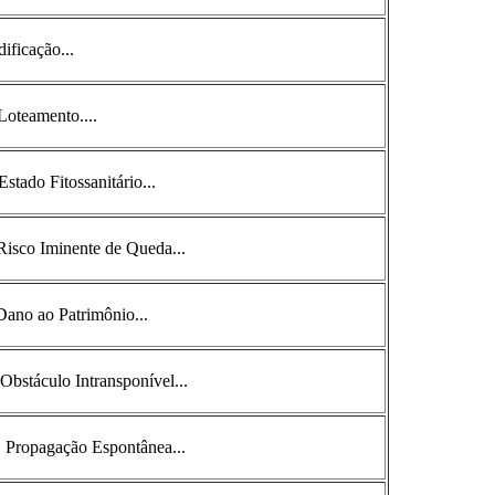
ificação...
 Loteamento....
Estado Fitossanitário...
Risco Iminente de Queda...
Dano ao Patrimônio...
Obstáculo Intransponível...
. Propagação Espontânea...