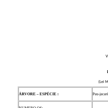
V
(Lei M
ÁRVORE – ESPÉCIE :
Pau-jacar
NUMERO OS: