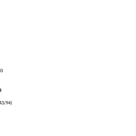
00
O
743/94)