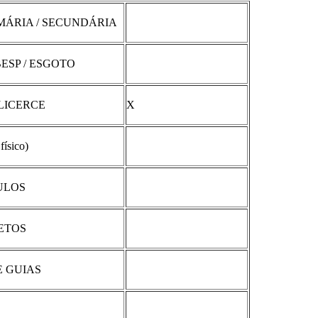
MÁRIA / SECUNDÁRIA
ESP / ESGOTO
ALICERCE
X
ísico)
ULOS
JETOS
 GUIAS