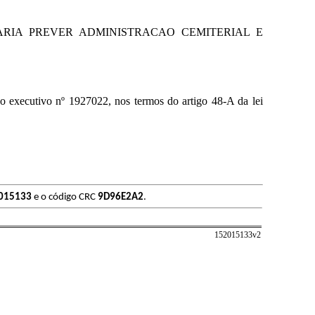
ARIA PREVER ADMINISTRACAO CEMITERIAL E
 executivo nº 1927022, nos termos do artigo 48-A da lei
015133
e o código CRC
9D96E2A2
.
152015133v
2