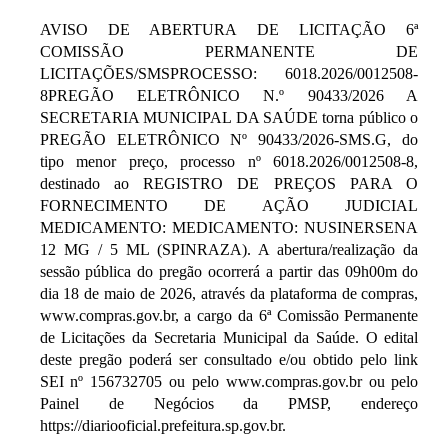
AVISO DE ABERTURA DE LICITAÇÃO 6ª
COMISSÃO PERMANENTE DE
LICITAÇÕES/SMSPROCESSO: 6018.2026/0012508-
8PREGÃO ELETRÔNICO N.º 90433/2026 A
SECRETARIA MUNICIPAL DA SAÚDE torna público o
PREGÃO ELETRÔNICO Nº 90433/2026-SMS.G, do
tipo menor preço, processo nº 6018.2026/0012508-8,
destinado ao REGISTRO DE PREÇOS PARA O
FORNECIMENTO DE AÇÃO JUDICIAL
MEDICAMENTO: MEDICAMENTO: NUSINERSENA
12 MG / 5 ML (SPINRAZA). A abertura/realização da
sessão pública do pregão ocorrerá a partir das 09h00m do
dia 18 de maio de 2026, através da plataforma de compras,
www.compras.gov.br, a cargo da 6ª Comissão Permanente
de Licitações da Secretaria Municipal da Saúde. O edital
deste pregão poderá ser consultado e/ou obtido pelo link
SEI nº 156732705 ou pelo www.compras.gov.br ou pelo
Painel de Negócios da PMSP, endereço
https://diariooficial.prefeitura.sp.gov.br.