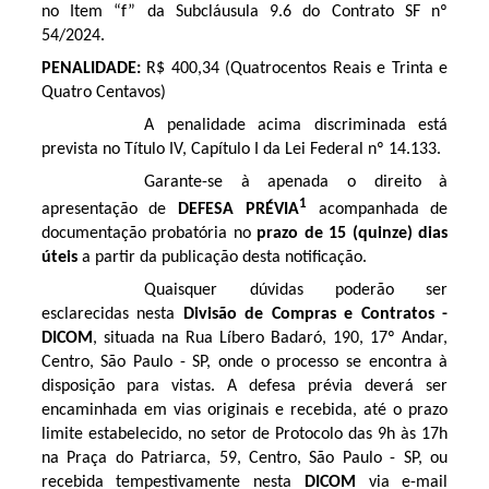
no Item “f” da Subcláusula 9.6 do Contrato SF nº
54/2024.
PENALIDADE:
R$ 400,34 (Quatrocentos Reais e Trinta e
Quatro Centavos)
A penalidade acima discriminada está
prevista no Título IV, Capítulo I da Lei Federal nº 14.133.
Garante-se à apenada o direito à
1
apresentação de
DEFESA PRÉVIA
acompanhada de
documentação probatória no
prazo de 15 (quinze) dias
úteis
a partir da publicação desta notificação.
Quaisquer dúvidas poderão ser
esclarecidas nesta
Divisão de Compras e Contratos -
DICOM
, situada na Rua Líbero Badaró, 190, 17º Andar,
Centro, São Paulo - SP, onde o processo se encontra à
disposição para vistas. A defesa prévia deverá ser
encaminhada em vias originais e recebida, até o prazo
limite estabelecido, no setor de Protocolo das 9h às 17h
na Praça do Patriarca, 59, Centro, São Paulo - SP, ou
recebida tempestivamente nesta
DICOM
via e-mail