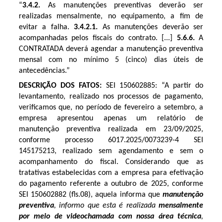
“
3.4.2.
As manutenções preventivas deverão ser
realizadas mensalmente, no equipamento, a fim de
evitar a falha.
3.4.2.1.
As manutenções deverão ser
acompanhadas pelos fiscais do contrato. [...]
5.6.6.
A
CONTRATADA deverá agendar a manutenção preventiva
mensal com no mínimo 5 (cinco) dias úteis de
antecedências.”
DESCRIÇÃO DOS FATOS:
SEI 150602885: “A partir do
levantamento, realizado nos processos de pagamento,
verificamos que, no período de fevereiro a setembro, a
empresa apresentou apenas um relatório de
manutenção preventiva realizada em 23/09/2025,
conforme processo 6017.2025/0073239-4 SEI
145175213, realizado sem agendamento e sem o
acompanhamento do fiscal. Considerando que as
tratativas estabelecidas com a empresa para efetivação
do pagamento referente a outubro de 2025, conforme
SEI 150602882 (fls.08), aquela informa que
manutenção
preventiva
, informo que esta é realizada
mensalmente
por meio de videochamada com nossa área técnica
,