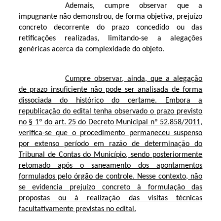
Ademais, cumpre observar que a
impugnante não demonstrou, de forma objetiva, prejuízo
concreto decorrente do prazo concedido ou das
retificações realizadas, limitando-se a alegações
genéricas acerca da complexidade do objeto.
Cumpre observar, ainda, que a alegação
de prazo insuficiente não pode ser analisada de forma
dissociada do histórico do certame. Embora a
republicação do edital tenha observado o prazo previsto
no § 1º do art. 25 do Decreto Municipal nº 52.858/2011,
verifica-se que o procedimento permaneceu suspenso
por extenso período em razão de determinação do
Tribunal de Contas do Município, sendo posteriormente
retomado após o saneamento dos apontamentos
formulados pelo órgão de controle. Nesse contexto, não
se evidencia prejuízo concreto à formulação das
propostas ou à realização das visitas técnicas
facultativamente previstas no edital.