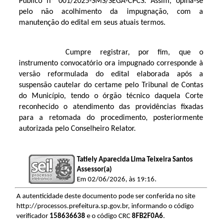
Público nº 001/2025-SMS/SEGA-CPCS. Assim, opina-se
pelo não acolhimento da impugnação, com a
manutenção do edital em seus atuais termos.
Cumpre registrar, por fim, que o
instrumento convocatório ora impugnado corresponde à
versão reformulada do edital elaborada após a
suspensão cautelar do certame pelo Tribunal de Contas
do Município, tendo o órgão técnico daquela Corte
reconhecido o atendimento das providências fixadas
para a retomada do procedimento, posteriormente
autorizada pelo Conselheiro Relator.
Tatiely Aparecida Lima Teixeira Santos
Assessor(a)
Em 02/06/2026, às 19:16.
A autenticidade deste documento pode ser conferida no site
http://processos.prefeitura.sp.gov.br, informando o código
verificador
158636638
e o código CRC
8FB2F0A6
.