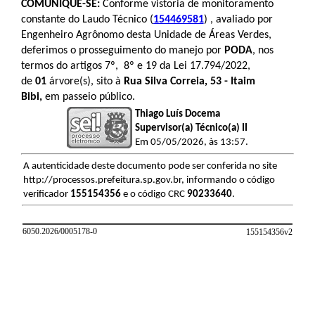
COMUNIQUE-SE:
Conforme vistoria de monitoramento
constante do Laudo Técnico (
154469581
) , avaliado por
Engenheiro Agrônomo desta Unidade de Áreas Verdes,
deferimos o prosseguimento do manejo por
PODA
, nos
termos do artigos 7º, 8º e 19 da Lei 17.794/2022,
de
01
árvore(s), sito à
Rua Silva Correia, 53 - Itaim
Bibi,
em passeio público.
Thiago Luís Docema
Supervisor(a) Técnico(a) II
Em 05/05/2026, às 13:57.
A autenticidade deste documento pode ser conferida no site
http://processos.prefeitura.sp.gov.br, informando o código
verificador
155154356
e o código CRC
90233640
.
6050.2026/0005178-0
155154356v
2