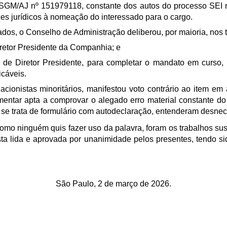
 SGM/AJ nº 151979118, constante dos autos do processo SEI 
es jurídicos à nomeação do interessado para o cargo.
dos, o Conselho de Administração deliberou, por maioria, nos te
Diretor Presidente da Companhia; e
go de Diretor Presidente, para completar o mandato em curso
icáveis.
cionistas minoritários, manifestou voto contrário ao item em
tar apta a comprovar o alegado erro material constante do p
se trata de formulário com autodeclaração, entenderam desnece
omo ninguém quis fazer uso da palavra, foram os trabalhos sus
sta lida e aprovada por unanimidade pelos presentes, tendo s
São Paulo, 2 de março de 2026.