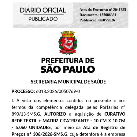
Atos do Executivo nº 2041285
Documento: 155686381
Publicação: 06/05/2026
SECRETARIA MUNICIPAL DE SAÚDE
PROCESSO:
6018.2026/0050769-0
I. À vista dos elementos contidos no presente e nos
termos da competência delegada pelas Portarias nº
890/13-SMS.G
, AUTORIZO
a aquisição de
CURATIVO
REDE TEXTIL + MATRIZ CICATRIZANTE - 10 CM X 10 CM
- 5.060 UNIDADES
, por meio da
Ata de Registro de
Preços
nº 306/2026
-SMS.G
, cuja detentora é a empresa