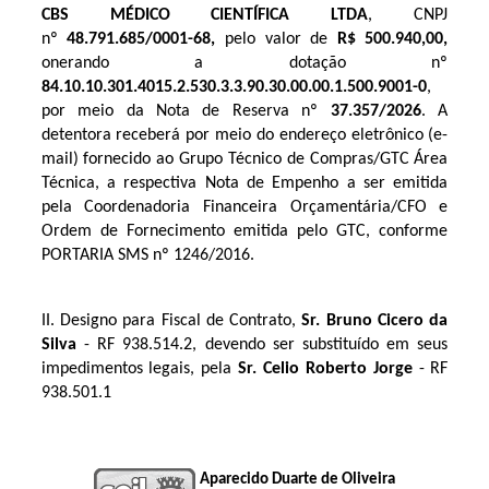
CBS MÉDICO CIENTÍFICA LTDA
, CNPJ
nº
48.791.685/0001-68
,
pelo valor de
R$ 500.940,00
,
onerando a dotação nº
84.10.10.301.4015.2.530
.3.3.90.30.00.00.1.500.9001-0
,
por meio da Nota de Reserva nº
37.357
/2026
. A
detentora receberá por meio do endereço eletrônico (e-
mail) fornecido ao Grupo Técnico de Compras/GTC Área
Técnica, a respectiva Nota de Empenho a ser emitida
pela Coordenadoria Financeira Orçamentária/CFO e
Ordem de Fornecimento emitida pelo GTC, conforme
PORTARIA SMS nº 1246/2016.
II. Designo para Fiscal de Contrato, 
Sr. Bruno Cicero da 
Silva
 - RF 
938.514.2
, devendo ser substituído em seus 
impedimentos legais, pela 
Sr. Celio Roberto Jorge
 - RF 
938.501.1
Aparecido Duarte de Oliveira