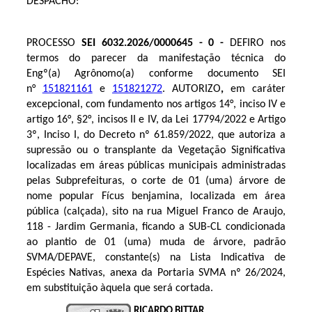
DESPACHO:
PROCESSO
SEI 6032.2026/0000645 - 0 -
DEFIRO nos
termos do parecer da manifestação técnica do
Engº(a) Agrônomo(a) conforme documento SEI
n°
151821161
e
151821272
. AUTORIZO
,
em caráter
excepcional,
com fundamento nos artigos 14°, inciso IV e
artigo 16°, §2°, incisos II e IV, da Lei 17794/2022
e Artigo
3º, Inciso I, do Decreto nº 61.859/2022, que autoriza a
supressão ou o transplante da Vegetação Significativa
localizadas em
áreas públicas municipais administradas
pelas Subprefeituras,
o corte de 01 (uma) árvore de
nome popular Fícus benjamina, localizada em área
pública (calçada), sito na rua Miguel Franco de Araujo,
118 - Jardim Germania, ficando a SUB-CL condicionada
ao plantio de 01 (uma) muda de árvore, padrão
SVMA/DEPAVE, constante(s) na Lista Indicativa de
Espécies Nativas, anexa da Portaria SVMA nº 26/2024,
em substituição àquela que será cortada.
RICARDO BITTAR