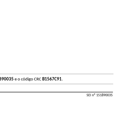
890035
e o código CRC
B1567C91
.
SEI nº 151890035