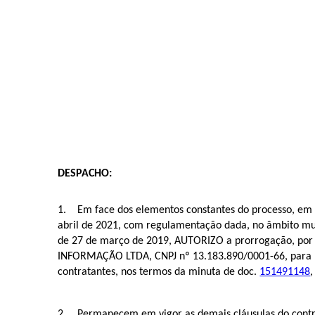
DESPACHO:
1. Em face dos elementos constantes do processo, em e
abril de 2021, com regulamentação dada, no âmbito munic
de 27 de março de 2019, AUTORIZO a prorrogação, por 
INFORMAÇÃO LTDA, CNPJ nº 13.183.890/0001-66, para min
contratantes, nos termos da minuta de doc.
151491148
,
2. Permanecem em vigor as demais cláusulas do contr