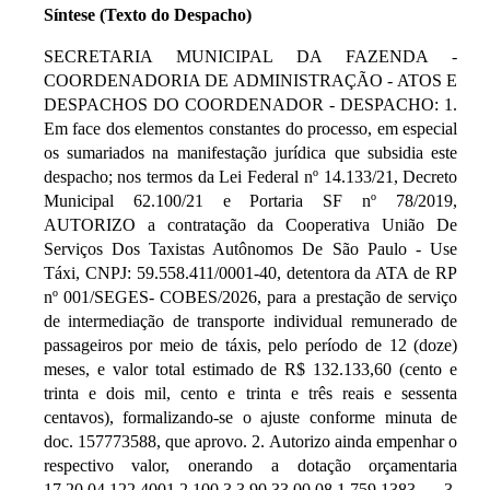
Síntese (Texto do Despacho)
SECRETARIA MUNICIPAL DA FAZENDA -
COORDENADORIA DE ADMINISTRAÇÃO - ATOS E
DESPACHOS DO COORDENADOR - DESPACHO: 1.
Em face dos elementos constantes do processo, em especial
os sumariados na manifestação jurídica que subsidia este
despacho; nos termos da Lei Federal nº 14.133/21, Decreto
Municipal 62.100/21 e Portaria SF nº 78/2019,
AUTORIZO a contratação da Cooperativa União De
Serviços Dos Taxistas Autônomos De São Paulo - Use
Táxi, CNPJ: 59.558.411/0001-40, detentora da ATA de RP
nº 001/SEGES- COBES/2026, para a prestação de serviço
de intermediação de transporte individual remunerado de
passageiros por meio de táxis, pelo período de 12 (doze)
meses, e valor total estimado de R$ 132.133,60 (cento e
trinta e dois mil, cento e trinta e três reais e sessenta
centavos), formalizando-se o ajuste conforme minuta de
doc. 157773588, que aprovo. 2. Autorizo ainda empenhar o
respectivo valor, onerando a dotação orçamentaria
17.20.04.122.4001.2.100.3.3.90.33.00.08.1.759.1383. 3.