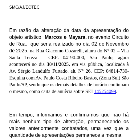
SMC/AJ/EQTEC
Em razão da alteração da data da apresentação do 
objeto artístico 
 Marcos e Mayara, 
no
 evento Circuito 
de Rua, 
que seria realizado no dia 02
de Novembro 
de 2025
, 
na Rua Giacomo Cozarelli, altura do Nº 02 – Vila
Santa Tereza – CEP: 04190-000, São Paulo, agora
acontecerá no dia
30/11/2025,
em via pública, localizada à
Av. Sérgio Landulfo Furtado, alt. Nº 26, CEP: 04814-730-
Esquina com Av. Paulo Costa Ribeiro Bastos, (Zona Sul) São
Paulo/SP, sendo que os demais detalhes de horário continuam
o mesmo, como carta de anuêcia sobre SEI
145254099
.
Em tempo, informamos e confirmamos que não há 
mais nenhum tipo de alteração, permanecendo os 
valores anteriormente contratados, uma vez que a 
quantidade de apresentações permanece a mesma.