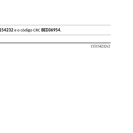
154232
e o código CRC
BED36954
.
155154232v
2