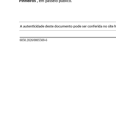
Pinheiros ,
em passeio público.
A autenticidade deste documento pode ser conferida no site h
6050.2026/0005569-6