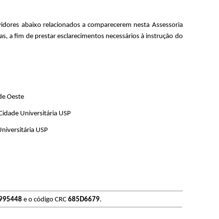
vidores abaixo relacionados a comparecerem nesta Assessoria
as, a fim de prestar esclarecimentos necessários à instrução do
de Oeste
idade Universitária USP
niversitária USP
995448
e o código CRC
685D6679
.