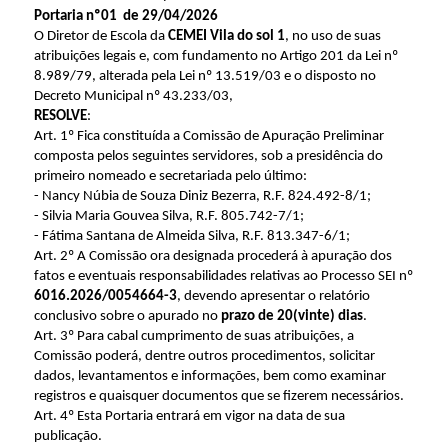
Portaria nº01 de 29/04/2026
O Diretor de Escola da
CEMEI Vila do sol 1
, no uso de suas
atribuições legais e, com fundamento no Artigo 201 da Lei nº
8.989/79, alterada pela Lei nº 13.519/03 e o disposto no
Decreto Municipal nº 43.233/03,
RESOLVE
:
Art. 1º Fica constituída a Comissão de Apuração Preliminar
composta pelos seguintes servidores, sob a presidência do
primeiro nomeado e secretariada pelo último:
- Nancy Núbia de Souza Diniz Bezerra, R.F. 824.492-8/1;
- Silvia Maria Gouvea Silva, R.F. 805.742-7/1;
- Fátima Santana de Almeida Silva, R.F. 813.347-6/1;
Art. 2º A Comissão ora designada procederá à apuração dos
fatos e eventuais responsabilidades relativas ao Processo SEI nº
6016.2026/0054664-3
, devendo apresentar o relatório
conclusivo sobre o apurado no
prazo de 20(vinte) dias
.
Art. 3º Para cabal cumprimento de suas atribuições, a
Comissão poderá, dentre outros procedimentos, solicitar
dados, levantamentos e informações, bem como examinar
registros e quaisquer documentos que se fizerem necessários.
Art. 4º Esta Portaria entrará em vigor na data de sua
publicação.