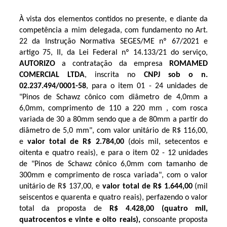
À vista dos elementos contidos no presente, e diante da
competência a mim delegada, com fundamento no Art.
22 da Instrução Normativa SEGES/ME nº 67/2021 e
artigo 75, II, da Lei Federal nº 14.133/21 do serviço,
AUTORIZO
a contratação da empresa
ROMAMED
COMERCIAL LTDA
, inscrita no
CNPJ sob o n.
02.237.494/0001-58
, para o item 01 - 24 unidades de
"Pinos de Schawz cônico com diâmetro de 4,0mm a
6,0mm, comprimento de 110 a 220 mm , com rosca
variada de 30 a 80mm sendo que a de 80mm a partir do
diâmetro de 5,0 mm", com valor unitário de R$ 116,00,
e
valor total de
R$ 2.784
,00
(dois mil, setecentos e
oitenta e quatro reais), e para o item 02 - 12 unidades
de "Pinos de Schawz cônico 6,0mm com tamanho de
300mm e comprimento de rosca variada", com o valor
unitário de R$ 137,00, e
valor total de R$ 1.644,00
(mil
seiscentos e quarenta e quatro reais), perfazendo o valor
total da proposta de
R$ 4.428,00 (quatro mil,
quatrocentos e vinte e oito reais),
consoante proposta