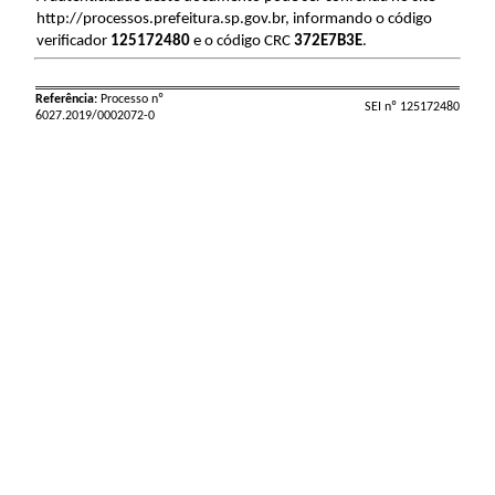
http://processos.prefeitura.sp.gov.br, informando o código
verificador
125172480
e o código CRC
372E7B3E
.
Referência:
Processo nº
SEI nº 125172480
6027.2019/0002072-0