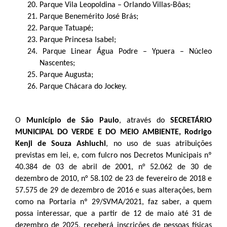
20. Parque Vila Leopoldina – Orlando Villas-Bôas;
21. Parque Benemérito José Brás;
22. Parque Tatuapé;
23. Parque Princesa Isabel;
24. Parque Linear Água Podre – Ypuera – Núcleo
Nascentes;
25. Parque Augusta;
26. Parque Chácara do Jockey.
O
Município de São Paulo
, através do
SECRETÁRIO
MUNICIPAL DO VERDE E DO MEIO AMBIENTE
, Rodrigo
Kenji de Souza Ashiuchi
, no uso de suas atribuições
previstas em lei, e, com fulcro nos Decretos Municipais nº
40.384 de 03 de abril de 2001, n° 52.062 de 30 de
dezembro de 2010, n° 58.102 de 23 de fevereiro de 2018 e
57.575 de 29 de dezembro de 2016 e suas alterações, bem
como na Portaria nº 29/SVMA/2021, faz saber, a quem
possa interessar, que a partir de 12 de maio até 31 de
dezembro de 2025, receberá inscrições de pessoas físicas