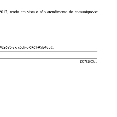
/2017, tendo em vista o não atendimento do comunique-se
782695
e o código CRC
FA5B485C
.
156782695v
1