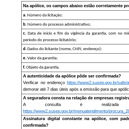
Na apólice, os campos abaixo estão corretamente p
a.
Número da licitação;
b.
Número do processo administrativo;
c.
Data de início e fim da vigência da garantia, com no m
período do processo licitatório;
d.
Dados do licitante (nome, CNPJ, endereço);
e.
Valor da garantia;
f.
Objeto da garantia.
A autenticidade da apólice pôde ser confirmada?
Verificar no endereço
https://www2.susep.gov.br/safe/a
demorar até 7 dias úteis após a emissão para que apólic
A seguradora consta na relação de empresas regis
A consulta é realizada 
https://www2.susep.gov.br/menuatendimento/procura_2
Assinatura digital constante na apólice, com pad
confirmada?