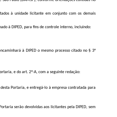
de São Paulo (DAMSP), conforme orientações contidas no
tados à unidade licitante em conjunto com os demais
ado à DIPED, para fins de controle interno, incluindo:
reencaminhará à DIPED o mesmo processo citado no § 3°
rtaria, e do art. 2ª-A, com a seguinte redação:
 desta Portaria, e entregá-lo à empresa contratada para
Portaria serão devolvidas aos licitantes pela DIPED, sem