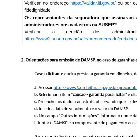
Verificar no endereço
https://validar.iti.gov.br/
ou por ou
fidedignidade.
Os representantes da seguradora que assinaram 
administradores nos cadastros na SUSEP?
Verificar a certidão dos administra
https://www2.susep.gov.br/safe/menumercado/certidoes
2.
Orientações para emissão de DAMSP, no caso de garantias 
Caso
o licitante
queira prestar a garantia em dinheiro, d
a.
Acessar
http://www3.prefeitura.sp.gov.br/precopubl
b.
Selecionar o item “
caucao - garantia para licitar
” e cl
c.
Preencher os dados cadastrais, observando que se deve 
d.
Inserir a data de vencimento e o valor do DAMSP.
e.
No campo “Outras informações”, informar o nome da uni
f.
Juntar o DAMSP e o comprovante de pagamento aos d
Para a conferência do pagamento no momento da habili