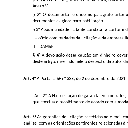
§ 1° Nos casos de garantia em dinheiro, o licita
Anexo V.
§ 2º O documento referido no parágrafo anteri
documentos exigidos para habilitação.
§ 3° Após a unidade licitante constatar a conformid
I – ofício com os dados da licitação e da empresa li
II – DAMSP.
§ 4° A devolução dessa caução em dinheiro dever
deste artigo, inserindo nele o despacho da autori
Art. 4°
A Portaria SF n° 338, de 2 de dezembro de 2021, p
"Art. 2º-A Na prestação de garantia em contratos, 
que conclua o recolhimento de acordo com a modal
Art. 5°
As garantias de licitação recebidas no e-mail ca
análise, com as orientações pertinentes relacionadas 