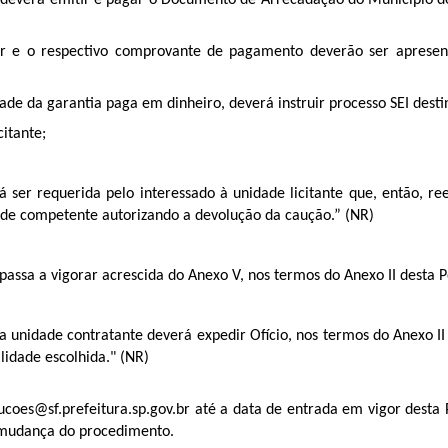
nte deverá emitir e pagar o Documento de Arrecadação do Município 
or e o respectivo comprovante de pagamento deverão ser apresen
ade da garantia paga em dinheiro, deverá instruir processo SEI destin
citante;
á ser requerida pelo interessado à unidade licitante que, então, 
dade competente autorizando a devolução da caução.” (NR)
assa a vigorar acrescida do Anexo V, nos termos do Anexo II desta Po
a unidade contratante deverá expedir Ofício, nos termos do Anexo II
idade escolhida." (NR)
ucoes@sf.prefeitura.sp.gov.br até a data de entrada em vigor desta 
à mudança do procedimento.