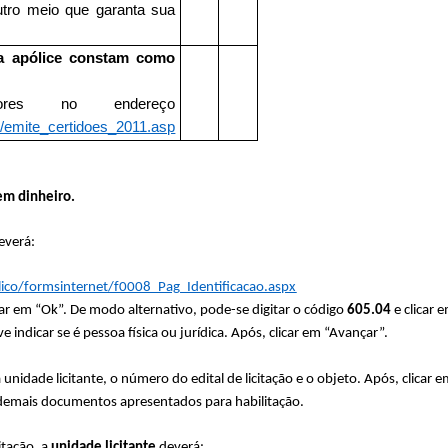
tro meio que garanta sua
a apólice constam como
dores no endereço
/emite_certidoes_2011.asp
em dinheiro.
everá:
ico/formsinternet/f0008_Pag_Identificacao.aspx
icar em “Ok”. De modo alternativo, pode-se digitar o código
605.04
e clicar 
indicar se é pessoa física ou jurídica. Após, clicar em “Avançar”.
dade licitante, o número do edital de licitação e o objeto. Após, clicar e
emais documentos apresentados para habilitação.
tação, a
unidade licitante
deverá: