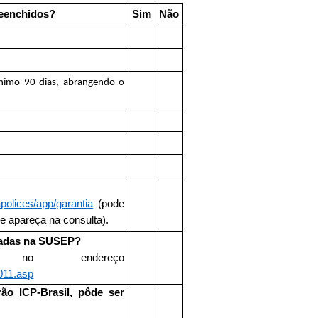
reenchidos?
Sim
Não
ínimo 90 dias, abrangendo o
polices/app/garantia
(pode
e apareça na consulta).
tradas na SUSEP?
no endereço
011.asp
rão ICP-Brasil, pôde ser