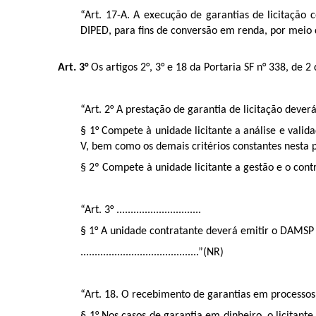
“Art. 17-A. A execução de garantias de licitação 
DIPED, para fins de conversão em renda, por meio 
Art. 3°
Os artigos 2°, 3° e 18 da Portaria SF n° 338, de
“Art. 2° A prestação de garantia de licitação dever
§ 1° Compete à unidade licitante a análise e vali
V, bem como os demais critérios constantes nesta p
§ 2º Compete à unidade licitante a gestão e o contr
“Art. 3° ..............................
§ 1° A unidade contratante deverá emitir o DAMSP e
..........................................”(NR)
“Art. 18. O recebimento de garantias em processos 