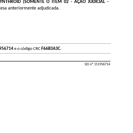
SYNTHROID (SOMENTE O ITEM 02 - AÇÃO JUDICIAL -
resa anteriormente adjudicada.
956714
e o código CRC
F66B3A3C
.
SEI nº 151956714