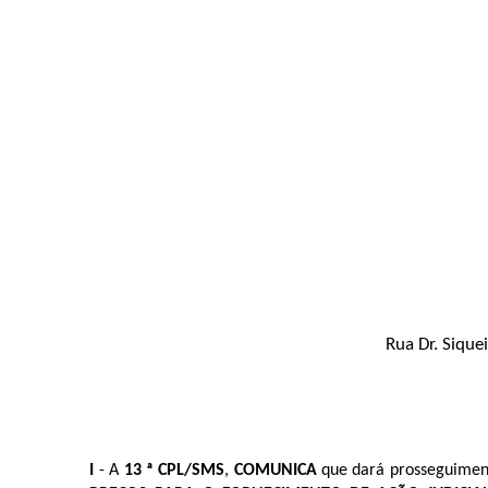
Rua Dr. Sique
I
- A
13 ª CPL/SMS
,
COMUNICA
que dará prosseguiment