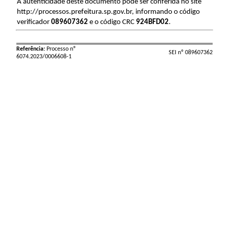
A autenticidade deste documento pode ser conferida no site
http://processos.prefeitura.sp.gov.br, informando o código
verificador
089607362
e o código CRC
924BFD02
.
Referência:
Processo nº
SEI nº 089607362
6074.2023/0006608-1