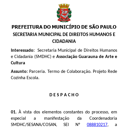
SECRETARIA MUNICIPAL DE DIREITOS HUMANOS E
CIDADANIA
Interessado:
Secretaria Municipal de Direitos Humanos
e Cidadania (SMDHC) e
Associação Guarauna de Arte e
Cultura
Assunto:
Parceria. Termo de Colaboração. Projeto Rede
Cozinha Escola.
D E S P A C H O
01.
À vista dos elementos constantes do processo, em
especial a manifestação da Coordenadoria
SMDHC/SESANA/COSAN, SEI Nº
088810217
, a