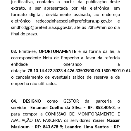
justificativa, contados a partir da publicação deste
extrato, a ser apresentada por via eletrônica, em
formato digital, devidamente assinada, ao endereço
eletrônico redecozinhaescola@prefeitura.sp.gov.br e
smdhcdgp@prefeitura.sp.gov.br, até às 23h59min do dia
final do prazo.
03.
Emita-se,
OPORTUNAMENTE
e na forma da lei, a
correspondente Nota de Empenho a favor da referida
entidade onerando a
dotação
78.10.14.422.3023.4.426.33503900.00.1500.9001.0
AU
o cancelamento de eventuais saldos de reserva e de
empenho não utilizados.
04. DESIGNO
como GESTOR da parceria o
servidor
Emanuel Coelho da Silva – RF: 853.406-3
, e
para compor a COMISSÃO DE MONITORAMENTO E
AVALIAÇÃO DA PARCERIA os servidores
Yasser Nasser
Mazloum - RF: 843.678-9; Leandro Lima Santos - RF: