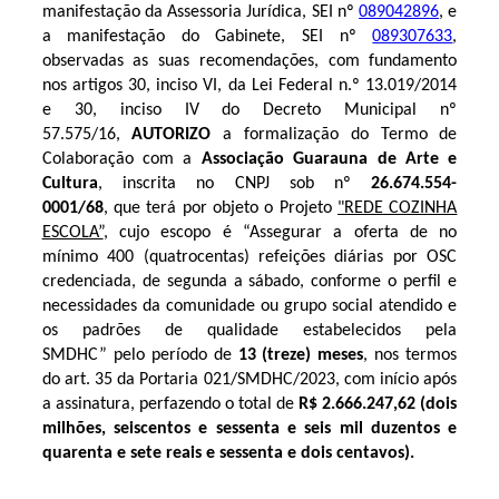
manifestação da Assessoria Jurídica, SEI nº
089042896
, e
a manifestação do Gabinete, SEI nº
089307633
,
observadas as suas recomendações, com fundamento
nos artigos 30, inciso VI, da Lei Federal n.º 13.019/2014
e 30, inciso IV do Decreto Municipal nº
57.575/16,
AUTORIZO
a formalização do Termo de
Colaboração com a
Associação Guarauna de Arte e
Cultura
, inscrita no
CNPJ sob nº
26.674.554-
0001/68
, que terá por objeto o Projeto
"REDE COZINHA
ESCOLA”
, cujo escopo é “Assegurar a oferta de no
mínimo 400 (quatrocentas) refeições diárias por OSC
credenciada, de segunda a sábado, conforme o perfil e
necessidades da comunidade ou grupo social atendido e
os padrões de qualidade estabelecidos pela
SMDHC” pelo período de
13 (treze) meses
, nos termos
do art. 35 da Portaria 021/SMDHC/2023, com início após
a assinatura, perfazendo o total de
R$ 2.666.247,62 (dois
milhões, seiscentos e sessenta e seis mil duzentos e
quarenta e sete reais e sessenta e dois centavos).