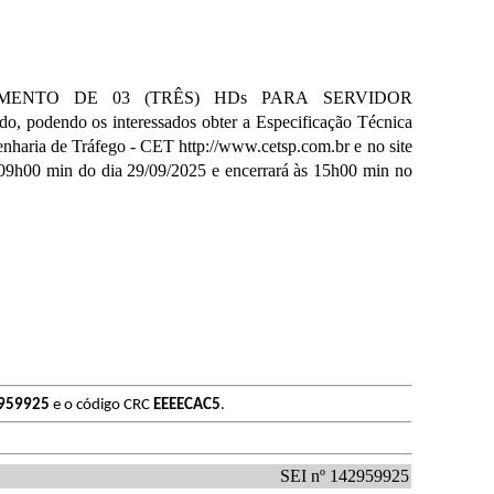
CIMENTO DE 03 (TRÊS) HDs PARA SERVIDOR
do os interessados obter a Especificação Técnica
genharia de Tráfego - CET http://www.cetsp.com.br e no site
s 09h00 min do dia 29/09/2025 e encerrará às 15h00 min no
959925
e o código CRC
EEEECAC5
.
SEI nº 142959925