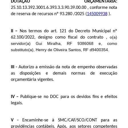
DOTAÇÃO ORÇAMENTÁRIA:
25.10.13.392.3001.6.393.3.3.90.39.00.00
,
conforme nota
de reserva de recursos nº
93.280
/2025 (
145009938
).
II –
Nos termos do art. 121 do Decreto Municipal nº
o(a)
62.100/2022, designo como fiscal do contrato ,
servidor(a) Gui Miralha, RF 9386068 e, como
substituto(a), Henry de Oliveira Santos, RF d9400354.
III -
Autorizo a emissão da nota de empenho observadas
as disposições e demais normas de execução
orçamentária vigentes.
IV –
Publique-se no DOC para os devidos fins e efeitos
legais.
V -
Encaminhe-se à SMC/CAF/SCO/CONT para as
providências contábeis. Após, aos setores competentes