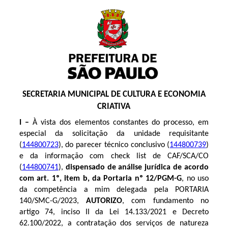
SECRETARIA MUNICIPAL DE CULTURA E ECONOMIA
CRIATIVA
I –
À vista dos elementos constantes do processo, em
especial da solicitação da unidade requisitante
(
144800723
), do parecer técnico conclusivo (
144800739
)
e da informação com check list de CAF/SCA/CO
(
144800741
),
dispensado de análise jurídica
de acordo
com art. 1º, item b, da
Portaria nº 12/PGM-G
,
no uso
da competência a mim delegada pela
PORTARIA
140/SMC-G/2023
,
AUTORIZO
, com fundamento no
artigo 74, inciso II da Lei 14.133/2021 e Decreto
62.100/2022, a contratação dos serviços de natureza