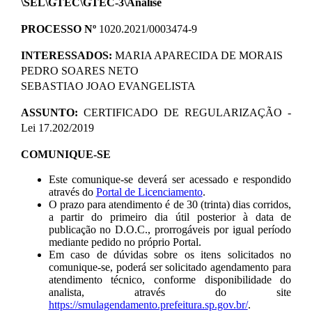
\SEL\GTEC\GTEC-3\Análise
PROCESSO Nº
1020.2021/0003474-9
INTERESSADOS:
MARIA APARECIDA DE MORAIS
PEDRO SOARES NETO
SEBASTIAO JOAO EVANGELISTA
ASSUNTO:
CERTIFICADO DE REGULARIZAÇÃO -
Lei 17.202/2019
COMUNIQUE-SE
Este comunique-se deverá ser acessado e respondido
através do
Portal de Licenciamento
.
O prazo para atendimento é de 30 (trinta) dias corridos,
a partir do primeiro dia útil posterior à data de
publicação no D.O.C., prorrogáveis por igual período
mediante pedido no próprio Portal.
Em caso de dúvidas sobre os itens solicitados no
comunique-se, poderá ser solicitado agendamento para
atendimento técnico, conforme disponibilidade do
analista, através do site
https://smulagendamento.prefeitura.sp.gov.br/
.