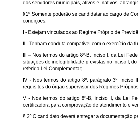
dos servidores municipais, ativos e inativos, abrang
§1º Somente poderão se candidatar ao cargo de Cons
condições:
I - Estejam vinculados ao Regime Próprio de Previdên
II - Tenham conduta compatível com o exercício da f
III – Nos termos do artigo 8º-B, inciso I, da Lei F
situações de inelegibilidade previstas no inciso I, do
referida Lei Complementar;
IV - Nos termos do artigo 8º, parágrafo 3º, inciso
requisitos do órgão supervisor dos Regimes Próprios
V - Nos termos do artigo 8º-B, inciso II, da Lei F
certificadora para comprovação de atendimento e ver
§ 2º O candidato deverá entregar a documentação pert