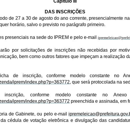
Capítulo III
DAS INSCRIÇÕES
período de 27 a 30 de agosto do ano corrente, presencialmente 
quer horário, salvo o previsto no parágrafo primeiro.
ções presenciais na sede do IPREM e pelo e-mail
ipremeleicao@prefei
ão por solicitações de inscrições não recebidas por moti
icação, bem como outros fatores que impeçam a realização da
ha de inscrição, conforme modelo constante no Anex
/fazenda/iprem/index.php?p=363772
, que será protocolada na sed
inscrição, conforme modelo constante no Anexo I
/fazenda/iprem/index.php?p=363772
preenchida e assinada, em f
oria de Gabinete, ou pelo e-mail
ipremeleicao@prefeitura.gov.
 da cédula de votação eletrônica e divulgação das candidatu