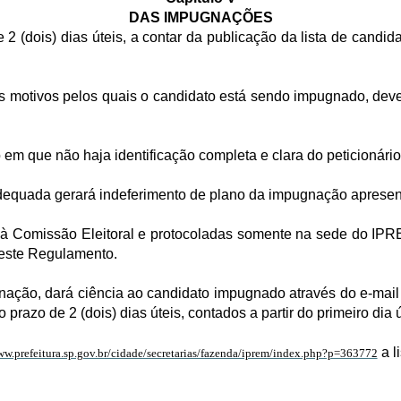
DAS IMPUGNAÇÕES
2 (dois) dias úteis, a contar da publicação da lista de candid
 os motivos pelos quais o candidato está sendo impugnado, d
m que não haja identificação completa e clara do peticionário
equada gerará indeferimento de plano da impugnação apresen
s à Comissão Eleitoral e protocoladas somente na sede do IPR
deste Regulamento.
ação, dará ciência ao candidato impugnado através do e-mail 
 prazo de 2 (dois) dias úteis, contados a partir do primeiro dia 
a l
ww.prefeitura.sp.gov.br/cidade/secretarias/fazenda/iprem/index.php?p=363772