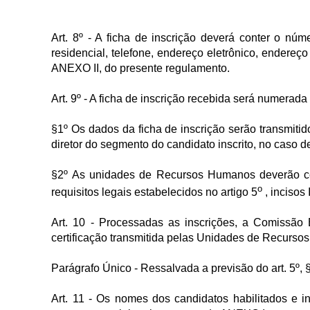
Art. 8º - A ficha de inscrição deverá conter o n
residencial, telefone, endereço eletrônico, endereç
ANEXO II, do presente regulamento.
Art. 9º - A ficha de inscrição recebida será numera
§1º Os dados da ficha de inscrição serão transmit
diretor do segmento do candidato inscrito, no caso de
§2º As unidades de Recursos Humanos deverão cert
o
requisitos legais estabelecidos no artigo 5
, incisos
Art. 10 - Processadas as inscrições, a Comissão E
certificação transmitida pelas Unidades de Recurso
Parágrafo Único - Ressalvada a previsão do art. 5º
Art. 11 - Os nomes dos candidatos habilitados e i