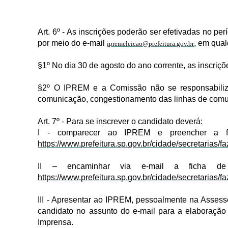
Art. 6º - As inscrições poderão ser efetivadas no 
por meio do e-mail
, em qual
ipremeleicao@prefeitura.gov.br
§1º No dia 30 de agosto do ano corrente, as inscri
§2º O IPREM e a Comissão não se responsabilizar
comunicação, congestionamento das linhas de comun
Art. 7º - Para se inscrever o candidato deverá:
I - comparecer ao IPREM e preencher a fic
https://www.prefeitura.sp.gov.br/cidade/secretarias
II – encaminhar via e-mail a ficha de 
https://www.prefeitura.sp.gov.br/cidade/secretarias
III - Apresentar ao IPREM, pessoalmente na Assess
candidato no assunto do e-mail para a elaboração
Imprensa.