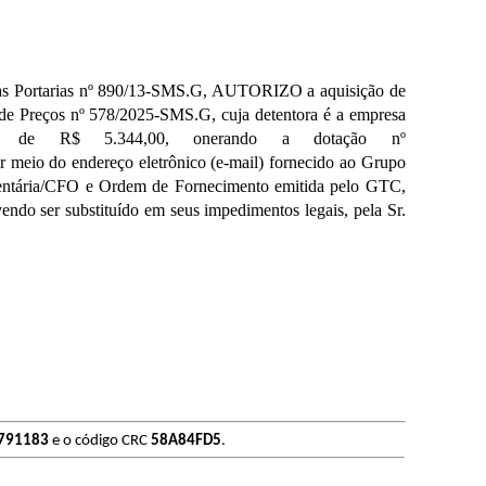
las Portarias nº 890/13-SMS.G, AUTORIZO a aquisição de
eços nº 578/2025-SMS.G, cuja detentora é a empresa
 de R$ 5.344,00, onerando a dotação nº
r meio do endereço eletrônico (e-mail) fornecido ao Grupo
entária/CFO e Ordem de Fornecimento emitida pelo GTC,
do ser substituído em seus impedimentos legais, pela Sr.
791183
e o código CRC
58A84FD5
.