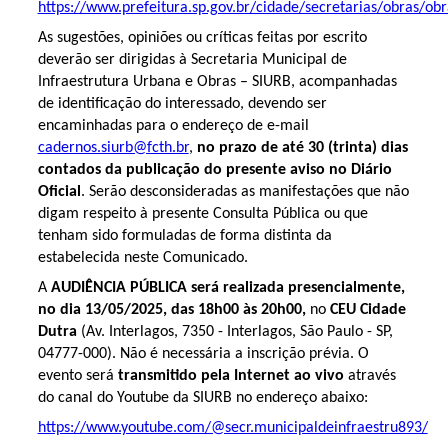
https://www.prefeitura.sp.gov.br/cidade/secretarias/obras/o
As sugestões, opiniões ou críticas feitas por escrito
deverão ser dirigidas à Secretaria Municipal de
Infraestrutura Urbana e Obras – SIURB, acompanhadas
de identificação do interessado, devendo ser
encaminhadas para o endereço de e-mail
cadernos.siurb@fcth.br
,
no prazo de até 30 (trinta) dias
contados da publicação do presente aviso no Diário
Oficial
. Serão desconsideradas as manifestações que não
digam respeito à presente Consulta Pública ou que
tenham sido formuladas de forma distinta da
estabelecida neste Comunicado.
A
AUDIÊNCIA PÚBLICA será realizada presencialmente,
no dia 13/05/2025, das 18h00 às 20h00,
no
CEU Cidade
Dutra
(Av. Interlagos, 7350 - Interlagos, São Paulo - SP,
04777-000). Não é necessária a inscrição prévia. O
evento será
transmitido pela Internet ao vivo
através
do canal do Youtube da SIURB no endereço abaixo:
https://www.youtube.com/@secr.municipaldeinfraestru893/