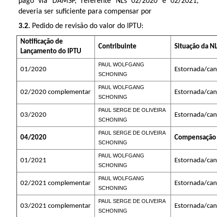
pago via DAMSP, referente NLs 02/2020 e 02/2021,
deveria ser suficiente para compensar por
3.2.
Pedido de revisão do valor do IPTU:
Notificação de
Contribuinte
Situação da N
Lançamento do IPTU
PAUL WOLFGANG 
01/2020
Estornada/can
SCHONING 
PAUL WOLFGANG 
02/2020 complementar
Estornada/can
SCHONING 
PAUL SERGE DE OLIVEIRA 
03/2020
Estornada/can
SCHONING 
PAUL SERGE DE OLIVEIRA 
04/2020
Compensação 
SCHONING 
PAUL WOLFGANG 
01/2021
Estornada/can
SCHONING 
PAUL WOLFGANG 
02/2021 complementar
Estornada/can
SCHONING 
PAUL SERGE DE OLIVEIRA 
03/2021 complementar
Estornada/can
SCHONING 