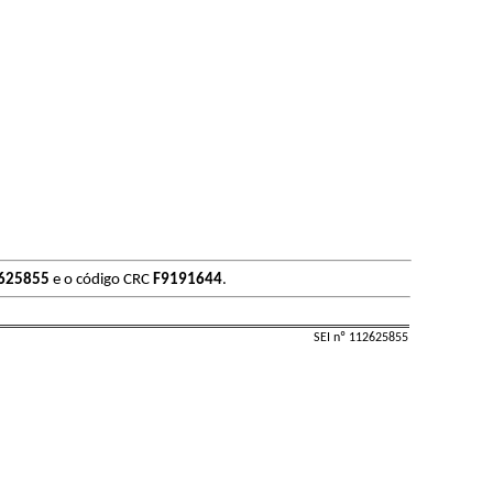
625855
e o código CRC
F9191644
.
SEI nº 112625855