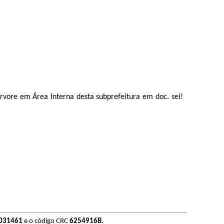
rvore em Área Interna desta subprefeitura em doc. sei!
031461
e o código CRC
6254916B
.