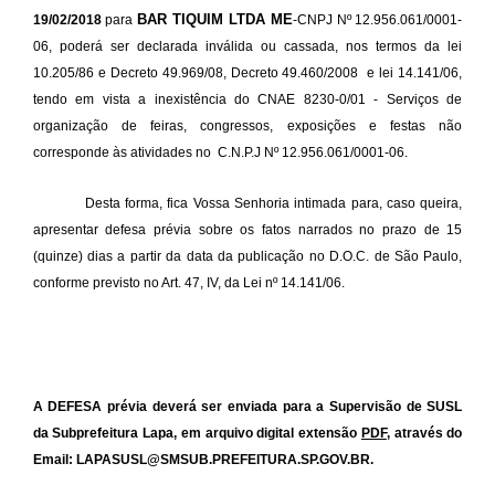
BAR TIQUIM LTDA ME
19/02/2018
para
-CNPJ Nº 12.956.061/0001-
06, poderá ser declarada inválida ou cassada, nos termos da lei
10.205/86 e Decreto 49.969/08, Decreto 49.460/2008 e lei 14.141/06,
tendo em vista a inexistência do CNAE 8230-0/01 - Serviços de
organização de feiras, congressos, exposições e festas não
corresponde às atividades no C.N.P.J Nº 12.956.061/0001-06.
Desta forma, fica Vossa Senhoria intimada para, caso queira,
apresentar defesa prévia sobre os fatos narrados no prazo de 15
(quinze) dias a partir da data da publicação no D.O.C. de São Paulo,
conforme previsto no Art. 47, IV, da Lei nº 14.141/06.
A DEFESA prévia deverá ser enviada para a Supervisão de SUSL
da Subprefeitura Lapa, em arquivo digital extensão
PDF
, através do
Email: LAPASUSL@SMSUB.PREFEITURA.SP.GOV.BR.