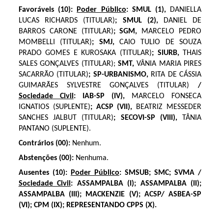
Favoráveis (10):
Poder Público
: SMUL (1),
DANIELLA
LUCAS RICHARDS (TITULAR)
; SMUL (2),
DANIEL DE
BARROS CARONE (TITULAR)
; SGM,
MARCELO PEDRO
MOMBELLI (TITULAR)
; SMJ,
CAIO TULIO DE SOUZA
PRADO GOMES E KUROSAKA (TITULAR)
; SIURB,
THAIS
SALES GONÇALVES (TITULAR);
SMT,
VÂNIA MARIA PIRES
SACARRÃO (TITULAR)
; SP-URBANISMO,
RITA DE CÁSSIA
GUIMARÃES SYLVESTRE GONÇALVES (TITULAR)
/
Sociedade Civil
: IAB-SP (IV),
MARCELO FONSECA
IGNATIOS (SUPLENTE)
; ACSP (VII),
BEATRIZ MESSEDER
SANCHES JALBUT (TITULAR)
; SECOVI-SP (VIII),
TÂNIA
PANTANO (SUPLENTE).
Contrários (00):
Nenhum.
Abstenções (00):
Nenhuma.
Ausentes (10):
Poder Público
: SMSUB; SMC; SVMA /
Sociedade Civil
: ASSAMPALBA (I); ASSAMPALBA (II);
ASSAMPALBA (III); MACKENZIE (V); ACSP/ ASBEA-SP
(VI); CPM (IX); REPRESENTANDO CPPS (X).