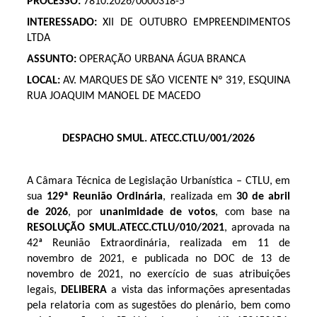
PROCESSO:
7810.2026/0000318-5
INTERESSADO:
XII DE OUTUBRO EMPREENDIMENTOS
LTDA
ASSUNTO:
OPERAÇÃO URBANA ÁGUA BRANCA
LOCAL:
AV. MARQUES DE SÃO VICENTE Nº 319, ESQUINA
RUA JOAQUIM MANOEL DE MACEDO
DESPACHO SMUL. ATECC.CTLU/001/2026
A Câmara Técnica de Legislação Urbanística – CTLU, em
sua
129ª Reunião Ordinária
, realizada em
30 de abril
de 2026
, por
unanimidade de votos
, com base na
RESOLUÇÃO SMUL.ATECC.CTLU/010/2021
, aprovada na
42ª Reunião Extraordinária, realizada em 11 de
novembro de 2021, e publicada no DOC de 13 de
novembro de 2021, no exercício de suas atribuições
legais,
DELIBERA
a vista das informações apresentadas
pela relatoria com as sugestões do plenário, bem como