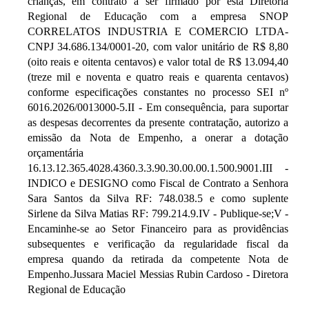
crianças, em contrato a ser firmado por esta Diretoria
Regional de Educação com a empresa SNOP
CORRELATOS INDUSTRIA E COMERCIO LTDA-
CNPJ 34.686.134/0001-20, com valor unitário de R$ 8,80
(oito reais e oitenta centavos) e valor total de R$ 13.094,40
(treze mil e noventa e quatro reais e quarenta centavos)
conforme especificações constantes no processo SEI nº
6016.2026/0013000-5.II - Em consequência, para suportar
as despesas decorrentes da presente contratação, autorizo a
emissão da Nota de Empenho, a onerar a dotação
orçamentária
16.13.12.365.4028.4360.3.3.90.30.00.00.1.500.9001.III -
INDICO e DESIGNO como Fiscal de Contrato a Senhora
Sara Santos da Silva RF: 748.038.5 e como suplente
Sirlene da Silva Matias RF: 799.214.9.IV - Publique-se;V -
Encaminhe-se ao Setor Financeiro para as providências
subsequentes e verificação da regularidade fiscal da
empresa quando da retirada da competente Nota de
Empenho.Jussara Maciel Messias Rubin Cardoso - Diretora
Regional de Educação