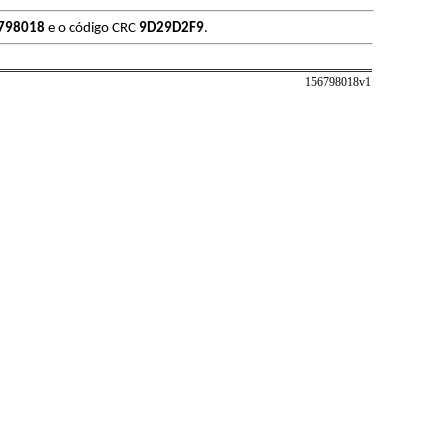
798018
e o código CRC
9D29D2F9
.
156798018v
1