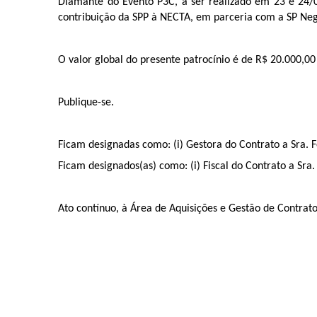
Diamante do Evento P3C, a ser realizado em 23 e 24/02
contribuição da SPP à NECTA, em parceria com a SP Negó
O valor global do presente patrocínio é de R$ 20.000,00 
Publique-se.
Ficam designadas como: (i) Gestora do Contrato a Sra. Fe
Ficam designados(as) como: (i) Fiscal do Contrato a Sra. S
Ato contínuo, à Área de Aquisições e Gestão de Contrato